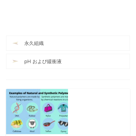
永久組織
pH および緩衝液