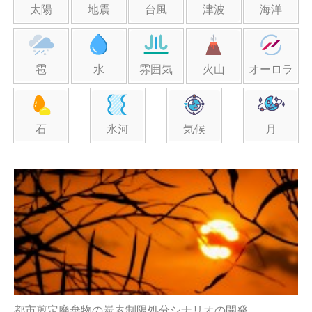
太陽
地震
台風
津波
海洋
雹
水
雰囲気
火山
オーロラ
石
氷河
気候
月
都市剪定廃棄物の炭素制限処分シナリオの開発