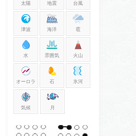
太陽
地震
台風
津波
海洋
雹
水
雰囲気
火山
オーロラ
石
氷河
気候
月