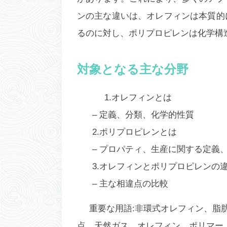
ンの主な違いは、
オレフィンは本質的
るのに対し、ポリプロピレンは化学構
対象となる主な分野
1.オレフィンとは
– 定義、分類、化学的性質
2.ポリプロピレンとは
– プロパティ、生産に関する定義
3.オレフィンとポリプロピレンの
– 主な相違点の比較
重要な用語:非環式オレフィン、脂
点、天然ガス、オレフィン、ポリマー