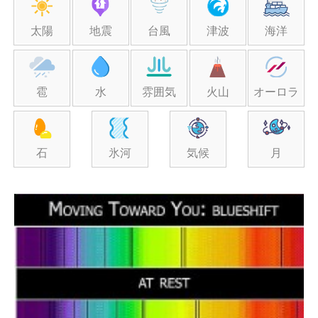
太陽
地震
台風
津波
海洋
雹
水
雰囲気
火山
オーロラ
石
氷河
気候
月