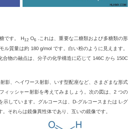
糖です。 H
O
.これは、重要な二糖類および多糖類の形
12
6
質量は約 180 g/mol です。白い粉のように見えます。
物の融点は、分子の化学構造に応じて 146C から 150C
ー射影、ヘイワース射影、いす型配座など、さまざまな形式
フィッシャー射影を考えてみましょう。次の図は、2 つの
示しています。グルコースは、D-グルコースまたは L-グ
す。それらは鏡像異性体であり、互いの鏡像です。