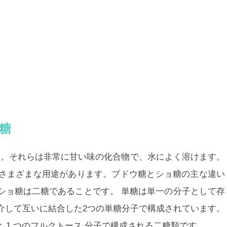
ョ糖
す。それらは非常に甘い味の化合物で、水によく溶けます。
さまざまな用途があります。ブドウ糖とショ糖の主な違い
ショ糖は二糖
であることです。 単糖は単一の分子として存
介して互いに結合した2つの単糖分子で構成されています。
 1 つのフルクトース 分子で構成される二糖類です。