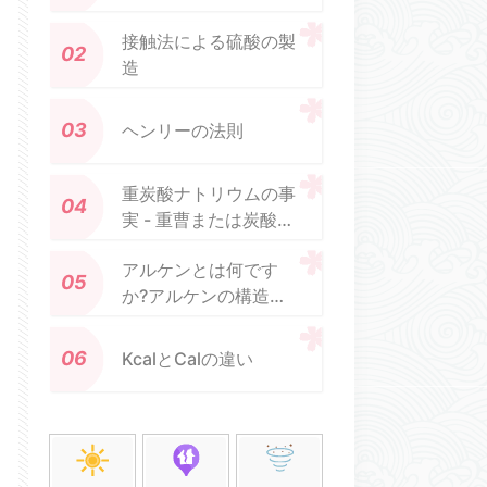
接触法による硫酸の製
造
ヘンリーの法則
重炭酸ナトリウムの事
実 - 重曹または炭酸水
素ナトリウム
アルケンとは何です
か?アルケンの構造と
反応
KcalとCalの違い