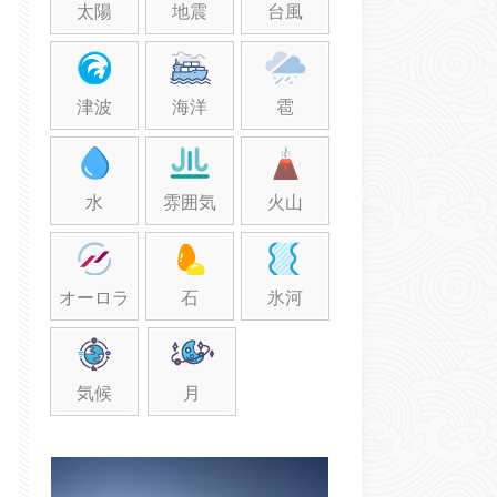
太陽
地震
台風
津波
海洋
雹
水
雰囲気
火山
オーロラ
石
氷河
気候
月