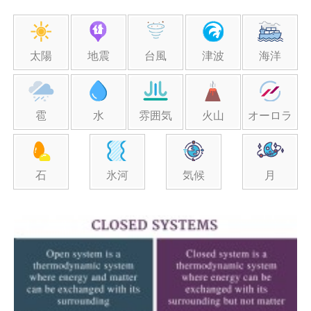
太陽
地震
台風
津波
海洋
雹
水
雰囲気
火山
オーロラ
石
氷河
気候
月