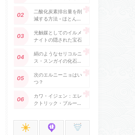
したか.
二酸化炭素排出量を削
減する方法 - ほとんど
何もない
光触媒としてのイルメ
ナイトの隠された宝石
絹のようなセリコルニ
ス・スンガイの化石
は、羽毛の進化を垣間
次のエルニーニョはい
見る
つ？
カワ・イジェン：エレ
クトリック・ブルーの
溶岩の美しさと悪夢