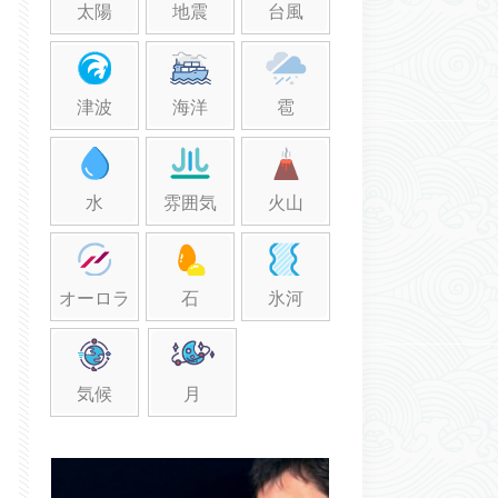
太陽
地震
台風
津波
海洋
雹
水
雰囲気
火山
オーロラ
石
氷河
気候
月