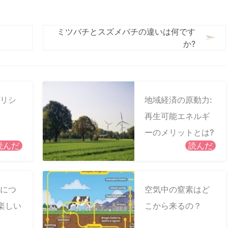
ミツバチとスズメバチの違いは何です
か?
リシ
地域経済の原動力:
再生可能エネルギ
ーのメリットとは?
読んだ
読んだ
につ
空気中の窒素はど
の楽しい
こから来るの？