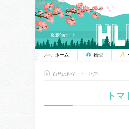
ホーム
物理
自然の科学
地学
トマ