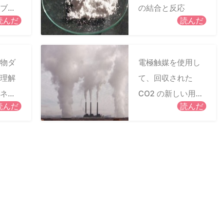
ブの
の結合と反応
読んだ
読んだ
ング
物ダ
電極触媒を使用し
理解
て、回収された
ネラ
CO2 の新しい用途
読んだ
読んだ
を向
を見つける