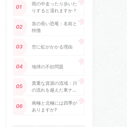
雨の中走ったり歩いた
りすると濡れますか？
首の長い恐竜：名前と
特徴
空に虹がかかる理由
地球の不妊問題
貴重な資源の流域：川
の流れを越えた東ナイ
ル流域における国境を
南極と北極には四季が
越えた地域協力の促進
ありますか?