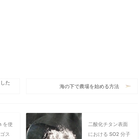
ました
海の下で農場を始める方法
th を使
二酸化チタン表面
ゴス
における SO2 分子