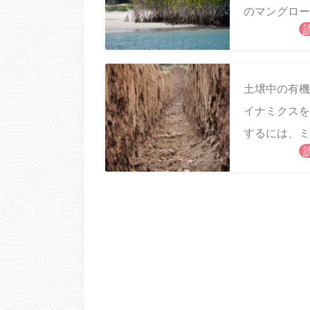
のマングロー
分布をマッピ
する
土壌中の有機
イナミクスを
するには、ミ
ルの世界に目
ける