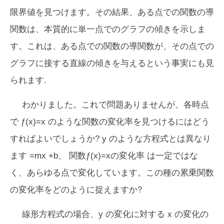
限界値を見つけます。その結果、ある点での関数の導
関数は、本質的に単一点でのグラフの傾きを示しま
す。これは、ある点での関数の導関数が、その点での
グラフに接する直線の傾きを与えるという事実にも見
られます.
わかりました。これで問題ありませんが、各時点
で ƒ(x)=x のような関数の変化率を見つけるにはどう
すればよいでしょうか?
y
のような方程式とは異なり
ます =
mx
+
b、
関数ƒ(x)=
x
の変化率 は一定ではな
く、あらゆる点で変化しています。この種の累乗関数
の変化率をどのように捉えますか?
線形方程式の場合、y の変化に対する x の変化の