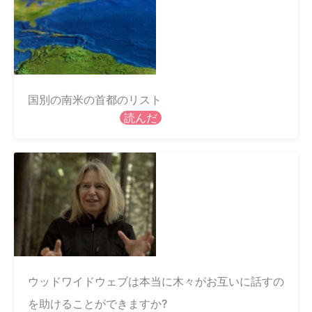
国別の南米の首都のリスト
読んだ
ウッドワイドウェブは本当に木々がお互いに話すの
を助けることができますか?