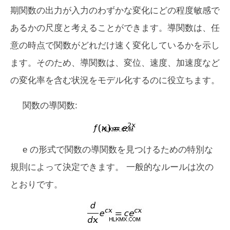
期関数の出力が入力のわずかな変化にどの程度敏感で
あるかの尺度と考えることができます。導関数は、任
意の時点で関数がどれだけ速く変化しているかを示し
ます。そのため、導関数は、変位、速度、加速度など
の変化率を含む状況をモデル化するのに役立ちます。
関数の導関数:
e の形式で関数の導関数を見つけるための特別な
規則によって決定できます。
一般的なルールは次の
とおりです。