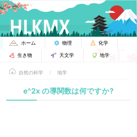
ホーム
物理
化学
生き物
天文学
地学
自然の科学
地学
e^2x の導関数は何ですか?