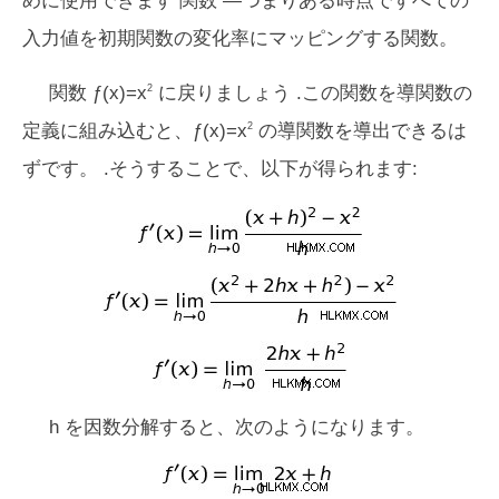
めに使用できます
関数
—つまりある時点ですべての
入力値を初期関数の変化率にマッピングする関数。
関数 ƒ(x)=x
に戻りましょう .この関数を導関数の
2
定義に組み込むと、ƒ(x)=x
の導関数を導出できるは
2
ずです。 .そうすることで、以下が得られます:
h を因数分解すると、次のようになります。