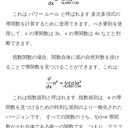
これは
パワー ルール
と呼ばれます 多次多項式の
導関数を計算するために使用できます。べき乗則を使
用して、x の導関数は 3x、x の導関数は 4x などと判
断できます。
指数関数の場合、関数自体に底の自然対数を掛け
ることで導関数を見つけることができます。これは:
これは
指数規則
と呼ばれます .指数規則は、
e の導
関数を見つけるための特別な規則のより一般化された
バージョンです。
すべての関数のうち、f(x)=
e
導関
数がそれ自体である唯一の関数です。つまり、グラフ