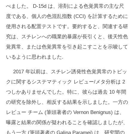
べました。 D-15d は、溶剤による色覚異常の主な尺
度である、個人の色混乱指数 (CCI) を計算するために
使用される配置テストです。要約すると、関連する研
究は、スチレンへの職業的暴露が長引くと、後天性色
覚異常、または色覚異常を引き起こすことを示唆して
いるように思われました.
2017 年以前は、スチレン誘発性色覚異常のトピッ
クに関するシステマティック レビュー/メタ分析は 2
つしかありませんでした。特に、彼らは過去 10 年間
の研究を除外し、相反する結果を示しました。一方の
レビュー チーム (筆頭著者の Vernon Benignus) は、
曝露と結果の関係が疑われることを確認しましたが、
もう一方 (筆頭著者の Galina Paramei) は、研究間の