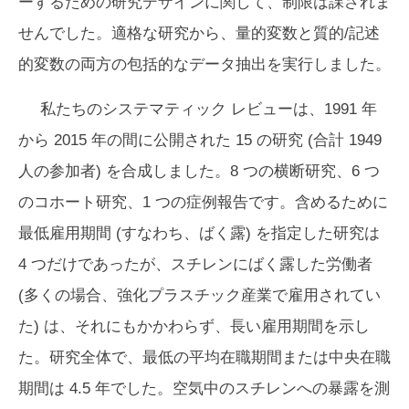
ーするための研究デザインに関して、制限は課されま
せんでした。適格な研究から、量的変数と質的/記述
的変数の両方の包括的なデータ抽出を実行しました。
私たちのシステマティック レビューは、1991 年
から 2015 年の間に公開された 15 の研究 (合計 1949
人の参加者) を合成しました。8 つの横断研究、6 つ
のコホート研究、1 つの症例報告です。含めるために
最低雇用期間 (すなわち、ばく露) を指定した研究は
4 つだけであったが、スチレンにばく露した労働者
(多くの場合、強化プラスチック産業で雇用されてい
た) は、それにもかかわらず、長い雇用期間を示し
た。研究全体で、最低の平均在職期間または中央在職
期間は 4.5 年でした。空気中のスチレンへの暴露を測