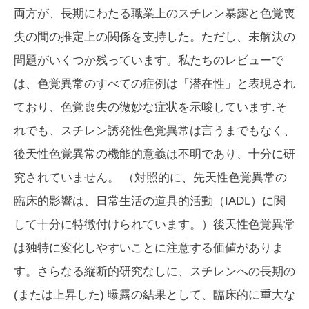
両方が、長期にわたる職業上のスチレン暴露と色覚喪
失の間の推定上の関係を支持した。ただし、未解決の
問題がいくつか残っています。私たちのレビューで
は、色覚異常のすべての症例は「潜在性」と表現され
ており、色覚喪失の微妙な症状を示唆しています.そ
れでも、スチレン誘発性色覚異常は言うまでもなく、
後天性色覚異常の機能的意義は不明であり、十分に研
究されていません。 （対照的に、先天性色覚異常の
臨床的影響は、日常生活の道具的活動（IADL）に関
して十分に特徴付けられています。）後天性色覚異常
は独特に変化しやすいことに注意する価値がありま
す。さらなる縦断的研究なしに、スチレンへの長期の
(または上昇した) 曝露の結果として、臨床的に重大な