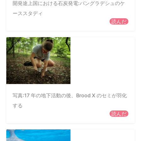
開発途上国における石炭発電:バングラデシュのケ
ーススタディ
読んだ
写真:17 年の地下活動の後、Brood X のセミが羽化
する
読んだ