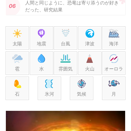
人間と同じように、恐竜は寄り添うのが好き
だった、研究結果
太陽
地震
台風
津波
海洋
雹
水
雰囲気
火山
オーロラ
石
氷河
気候
月