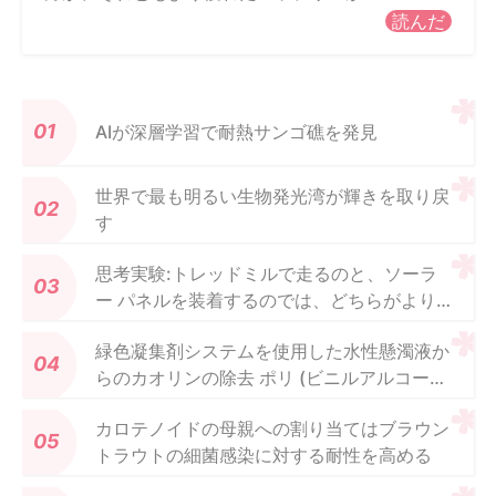
読んだ
AIが深層学習で耐熱サンゴ礁を発見
世界で最も明るい生物発光湾が輝きを取り戻
す
思考実験:トレッドミルで走るのと、ソーラ
ー パネルを装着するのでは、どちらがより
多くの電気を生成しますか?
緑色凝集剤システムを使用した水性懸濁液か
らのカオリンの除去 ポリ (ビニルアルコー
ル)-アカシア ニロチカ ガム ブレンド
カロテノイドの母親への割り当てはブラウン
トラウトの細菌感染に対する耐性を高める