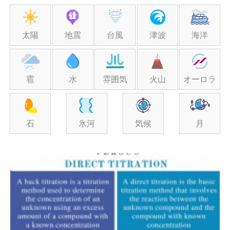
太陽
地震
台風
津波
海洋
雹
水
雰囲気
火山
オーロラ
石
氷河
気候
月