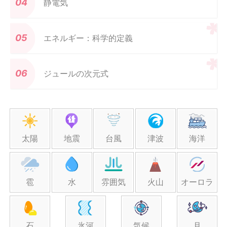
静電気
エネルギー：科学的定義
ジュールの次元式
太陽
地震
台風
津波
海洋
雹
水
雰囲気
火山
オーロラ
石
氷河
気候
月