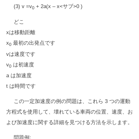
(3) v =v
+ 2a(x – x<サブ>0
)
0
どこ
xは移動距離
x
最初の出発点です
0
vは速度です
v
は初速度
0
a は加速度
t は時間です
この一定加速度の例の問題は、これら 3 つの運動
方程式を使用して、壊れている車両の位置、速度、お
よび加速度に関する詳細を見つける方法を示します。
問題例: