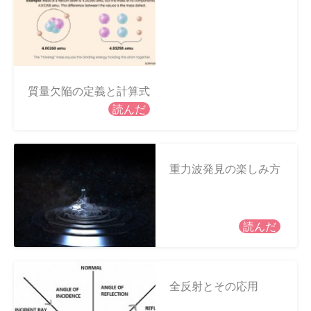
質量欠陥の定義と計算式
読んだ
重力波発見の楽しみ方
読んだ
全反射とその応用