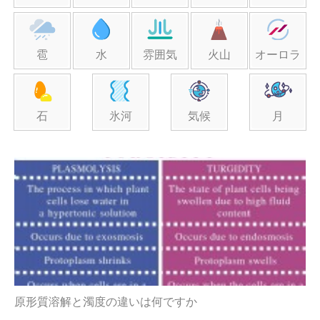
雹
水
雰囲気
火山
オーロラ
石
氷河
気候
月
原形質溶解と濁度の違いは何ですか