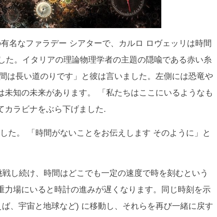
の有名なファラデー シアターで、カルロ ロヴェッリは時間
ました。イタリアの理論物理学者の主題の隠喩である赤い糸
時間は長い道のりです」と彼は言いました。左側には恐竜や
は未知の未来があります。 「私たちはここにいるようなも
てカラビナをぶら下げました.
した。 「時間が
ない
ことをお伝えします そのように」と
概念に挑戦し続け、時間はどこでも一定の速度で時を刻むという
重力場にいると時計の進みが遅くなります。同じ時刻を示
えば、宇宙と地球など) に移動し、それらを再び一緒に戻す