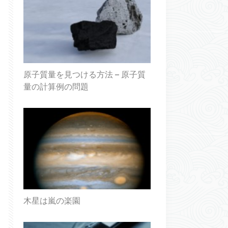
原子質量を見つける方法 – 原子質
量の計算例の問題
木星は嵐の楽園