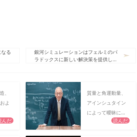
になる
銀河シミュレーションはフェルミのパ
ラドックスに新しい解決策を提供しま
す
構造、
質量と角運動量、
およ
アインシュタイン
によって曖昧にさ
読んだ
読んだ
れたものを定義す
る