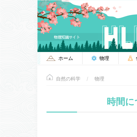
ホーム
物理
自然の科学
物理
時間に