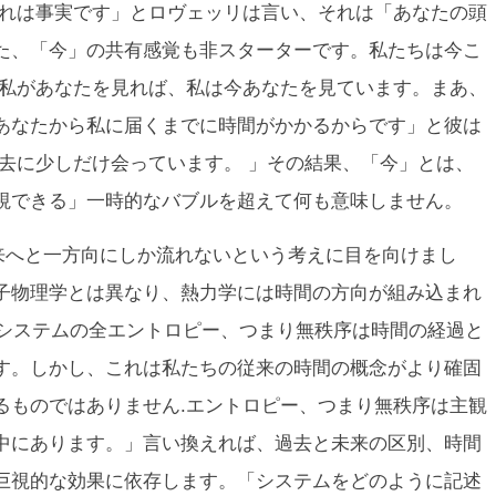
それは事実です」とロヴェッリは言い、それは「あなたの頭
た、「今」の共有感覚も非スターターです。私たちは今こ
「私があなたを見れば、私は今あなたを見ています。まあ、
あなたから私に届くまでに時間がかかるからです」と彼は
去
に少しだけ会っています。 」その結果、「今」とは、
視できる」一時的なバブルを超えて何も意味しません。
から未来へと一方向にしか流れないという考えに目を向けまし
子物理学とは異なり、熱力学には時間の方向が組み込まれ
たシステムの全エントロピー、つまり無秩序は時間の経過と
す。しかし、これは私たちの従来の時間の概念がより確固
るものではありません.エントロピー、つまり無秩序は主観
中にあります。」言い換えれば、過去と未来の区別、時間
巨視的な効果に依存します。「システムをどのように記述