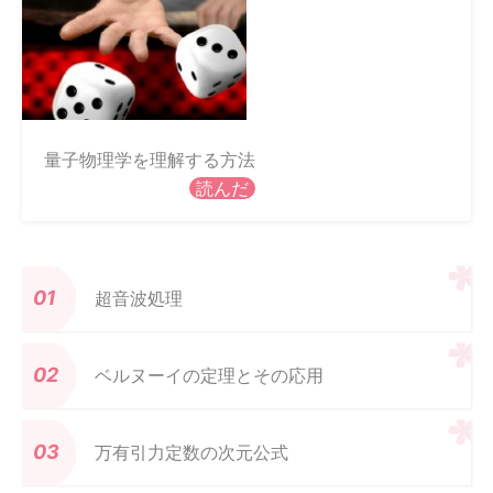
量子物理学を理解する方法
読んだ
超音波処理
ベルヌーイの定理とその応用
万有引力定数の次元公式