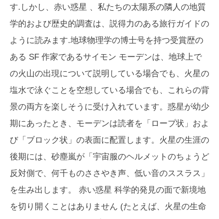
す.しかし、
赤い惑星
、私たちの太陽系の隣人の地質
学的および歴史的調査は、説得力のある旅行ガイドの
ように読みます.地球物理学の博士号を持つ受賞歴の
ある SF 作家であるサイモン モーデンは、地球上で
の火山の出現について説明している場合でも、火星の
塩水で泳ぐことを空想している場合でも、これらの背
景の両方を楽しそうに受け入れています。惑星が幼少
期にあったとき、モーデンは読者を「ロープ状」およ
び「ブロック状」の表面に配置します。火星の生涯の
後期には、砂塵嵐が「宇宙服のヘルメットのちょうど
反対側で、何千ものささやき声、低い音のススラス」
を生み出します。
赤い惑星
科学的発見の面で新境地
を切り開くことはありません (たとえば、火星の生命