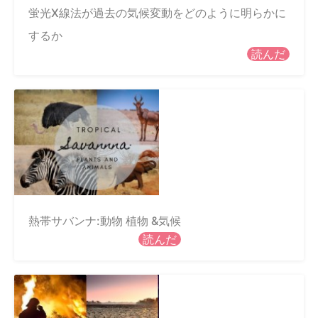
蛍光X線法が過去の気候変動をどのように明らかに
するか
読んだ
熱帯サバンナ:動物 植物 &気候
読んだ