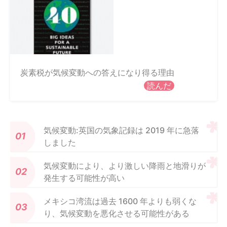
炭素税が気候変動への答えになり得る理由
読んだ
気候変動:英国の気象記録は 2019 年に急落
しました
気候変動により、より激しい降雨と地滑りが
発生する可能性が高い
メキシコ湾流は過去 1600 年よりも弱くな
り、気候変動を悪化させる可能性がある