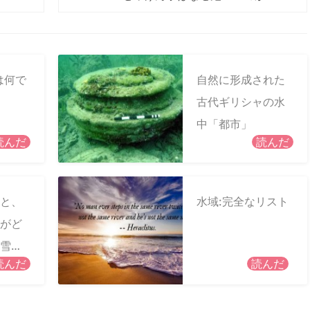
は何で
自然に形成された
古代ギリシャの水
中「都市」
読んだ
読んだ
と、
水域:完全なリスト
がど
雪に
読んだ
読んだ
か?