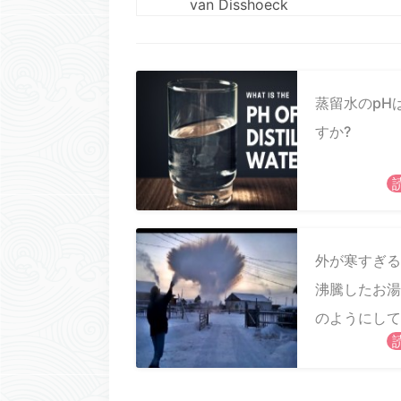
van Disshoeck
蒸留水のpH
すか?
外が寒すぎる
沸騰したお湯
のようにして
変わるのです