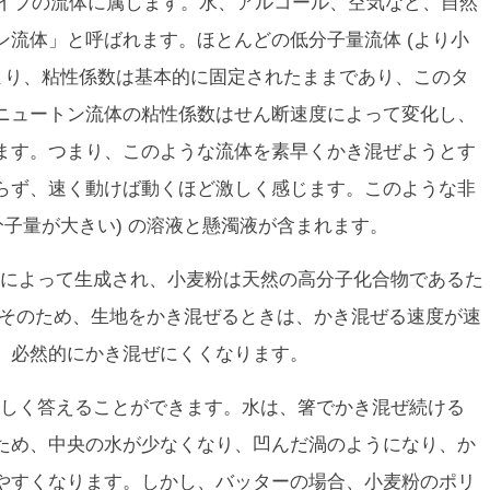
タイプの流体に属します。水、アルコール、空気など、自然
ン流体」と呼ばれます。ほとんどの低分子量流体 (より小
により、粘性係数は基本的に固定されたままであり、このタ
ニュートン流体の粘性係数はせん断速度によって変化し、
ます。つまり、このような流体を素早くかき混ぜようとす
らず、速く動けば動くほど激しく感じます。このような非
分子量が大きい) の溶液と懸濁液が含まれます。
によって生成され、小麦粉は天然の高分子化合物であるた
.そのため、生地をかき混ぜるときは、かき混ぜる速度が速
、必然的にかき混ぜにくくなります。
しく答えることができます。水は、箸でかき混ぜ続ける
ため、中央の水が少なくなり、凹んだ渦のようになり、か
やすくなります。しかし、バッターの場合、小麦粉のポリ