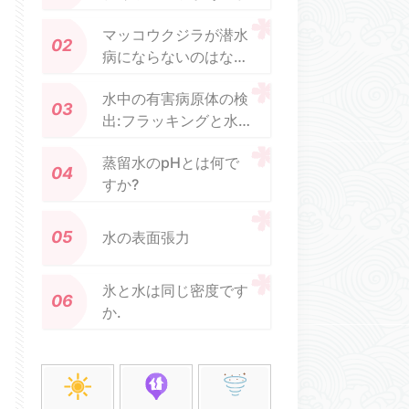
マッコウクジラが潜水
病にならないのはなぜ
ですか?
水中の有害病原体の検
出:フラッキングと水
の安全性との関連性を
蒸留水のpHとは何で
明らかにする
すか?
水の表面張力
氷と水は同じ密度です
か.