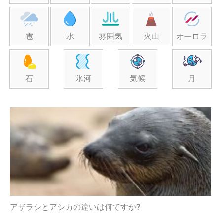
雹
水
雰囲気
火山
オーロラ
石
氷河
気候
月
アザラシとアシカの違いは何ですか?