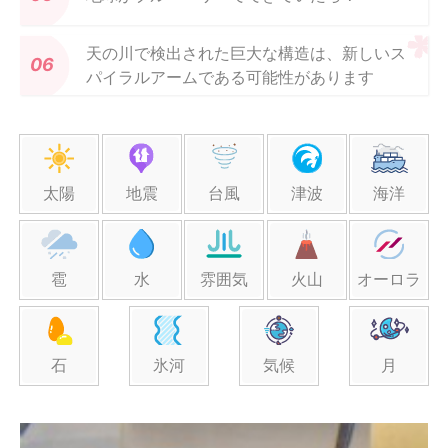
天の川で検出された巨大な構造は、新しいス
パイラルアームである可能性があります
太陽
地震
台風
津波
海洋
雹
水
雰囲気
火山
オーロラ
石
氷河
気候
月