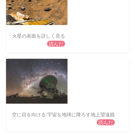
火星の表面を詳しく見る
読んだ
空に目を向ける:宇宙を地球に降ろす地上望遠鏡
読んだ