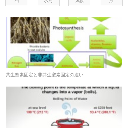
石
氷河
気候
月
共生窒素固定と非共生窒素固定の違い