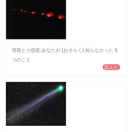
彗星と小惑星:あなたが (おそらく) 知らなかった 5
つのこと
読んだ