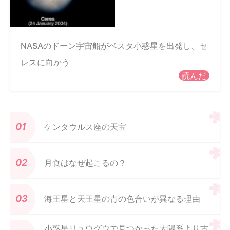
NASAのドーン宇宙船がベスタ小惑星を出発し、セ
レスに向かう
読んだ
ケンタウルス座の天宝
月食はなぜ起こるの？
海王星と天王星の青の色合いが異なる理由
小惑星リュウグウで見つかった太陽系より古