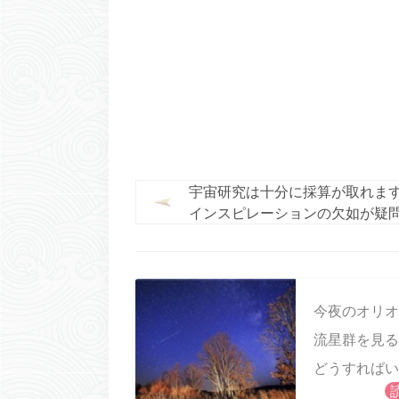
宇宙研究は十分に採算が取れま
インスピレーションの欠如が疑
げかけます
今夜のオリオ
流星群を見る
どうすればい
すか?