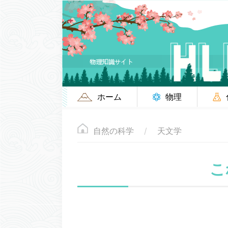
ホーム
物理
自然の科学
天文学
こ