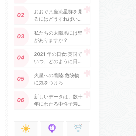
山に到着
おおぐま座流星群を見
るにはどうすればいい
ですか？
私たちの太陽系には壁
がありますか？
2021 年の日食:英国で
いつ、どのように日食
を見るか
火星への着陸:危険物
に気をつけろ
新しいデータは、数十
年にわたる中性子寿命
の問題の手がかりを提
供します