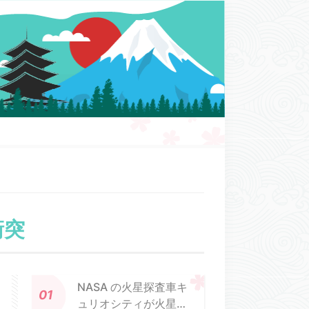
衝突
NASA の火星探査車キ
ュリオシティが火星の