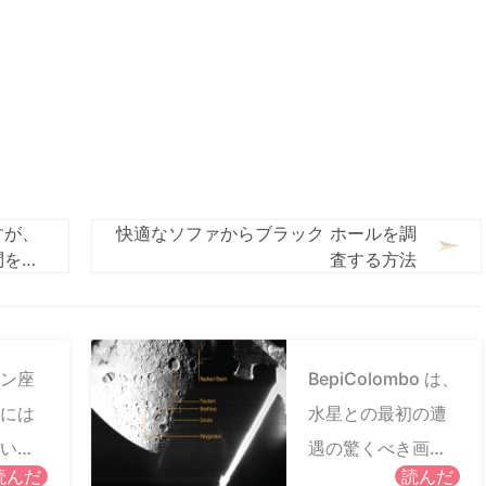
すが、
快適なソファからブラック ホールを調
問を投
査する方法
ン座
BepiColombo は、
には
水星との最初の遭
いで
遇の驚くべき画像
読んだ
読んだ
を家に送ります