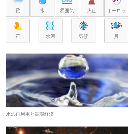
雹
水
雰囲気
火山
オーロラ
石
氷河
気候
月
水の再利用と循環経済