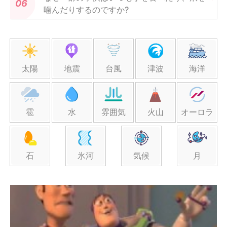
噛んだりするのですか?
太陽
地震
台風
津波
海洋
雹
水
雰囲気
火山
オーロラ
石
氷河
気候
月