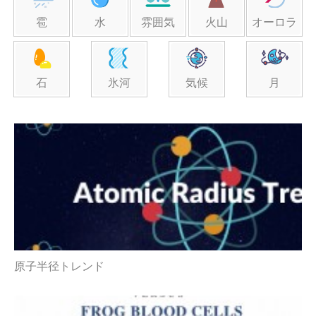
雹
水
雰囲気
火山
オーロラ
石
氷河
気候
月
原子半径トレンド