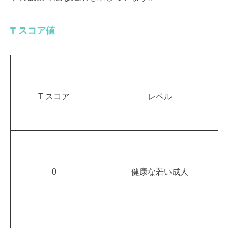
T スコア値
T スコア
レベル
0
健康な若い成人