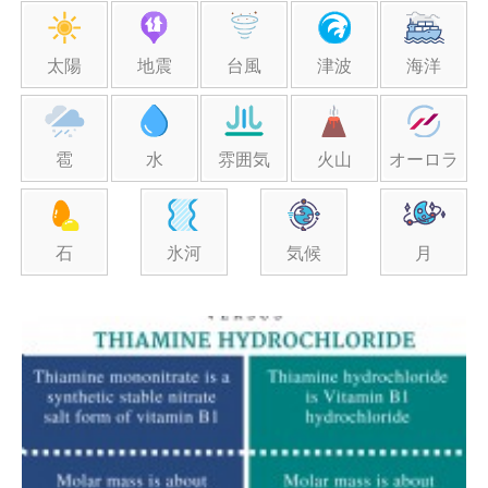
太陽
地震
台風
津波
海洋
雹
水
雰囲気
火山
オーロラ
石
氷河
気候
月