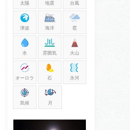
太陽
地震
台風
津波
海洋
雹
水
雰囲気
火山
オーロラ
石
氷河
気候
月