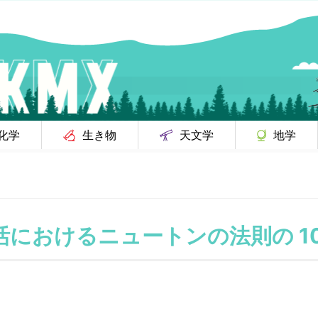
化学
生き物
天文学
地学
活におけるニュートンの法則の 10