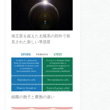
海王星を超えた太陽系の郊外で発
見された新しい準惑星
細菌の胞子と嚢胞の違い