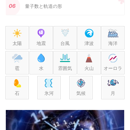
量子数と軌道の形
太陽
地震
台風
津波
海洋
雹
水
雰囲気
火山
オーロラ
石
氷河
気候
月