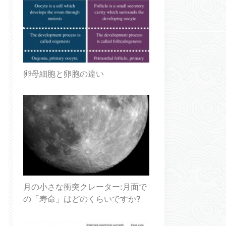
卵母細胞と卵胞の違い
月の小さな衝突クレーター:月面で
の「寿命」はどのくらいですか?