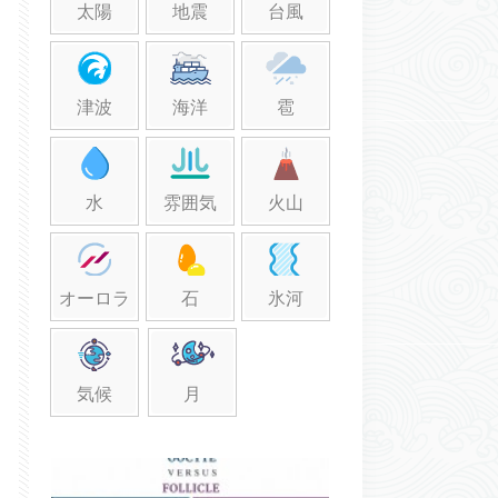
太陽
地震
台風
津波
海洋
雹
水
雰囲気
火山
オーロラ
石
氷河
気候
月