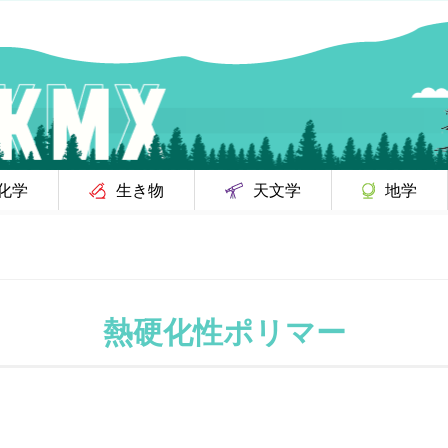
化学
生き物
天文学
地学
熱硬化性ポリマー