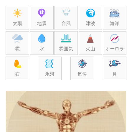
太陽
地震
台風
津波
海洋
雹
水
雰囲気
火山
オーロラ
石
氷河
気候
月