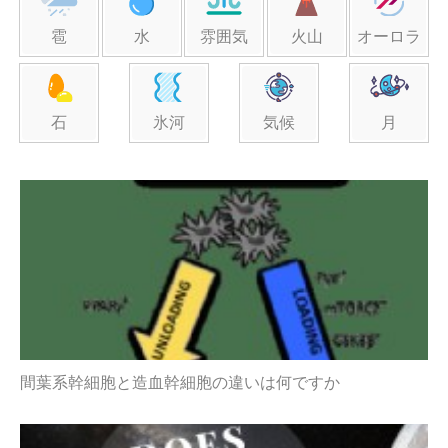
雹
水
雰囲気
火山
オーロラ
石
氷河
気候
月
間葉系幹細胞と造血幹細胞の違いは何ですか