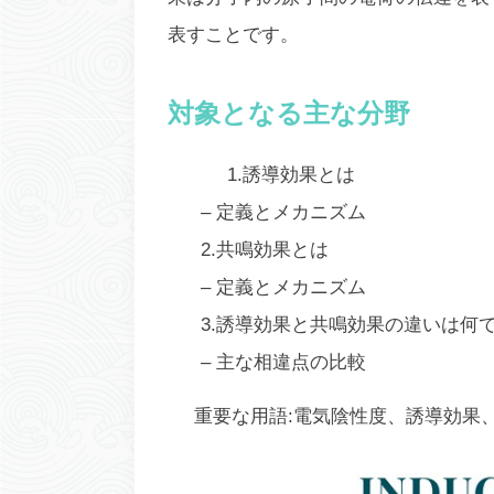
表す
ことです。
対象となる主な分野
1.誘導効果とは
– 定義とメカニズム
2.共鳴効果とは
– 定義とメカニズム
3.誘導効果と共鳴効果の違いは何
– 主な相違点の比較
重要な用語:電気陰性度、誘導効果