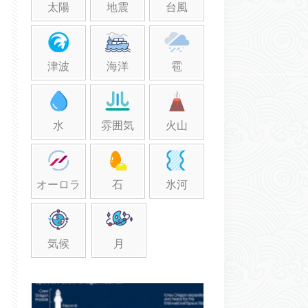
太陽
地震
台風
津波
海洋
雹
水
雰囲気
火山
オーロラ
石
氷河
気候
月