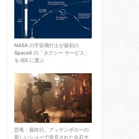
NASA の宇宙飛行士が最初の
SpaceX の「タクシー サービス」
を ISS に運ぶ
恐竜：最終日。アッテンボローの
新しいショーで発見された化石サ