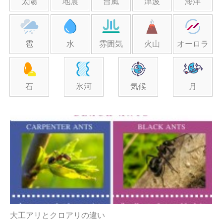
太陽
地震
台風
津波
海洋
雹
水
雰囲気
火山
オーロラ
石
氷河
気候
月
大工アリとクロアリの違い