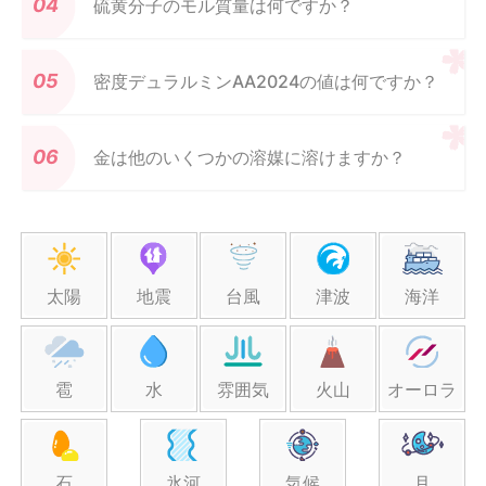
硫黄分子のモル質量は何ですか？
密度デュラルミンAA2024の値は何ですか？
金は他のいくつかの溶媒に溶けますか？
太陽
地震
台風
津波
海洋
雹
水
雰囲気
火山
オーロラ
石
氷河
気候
月