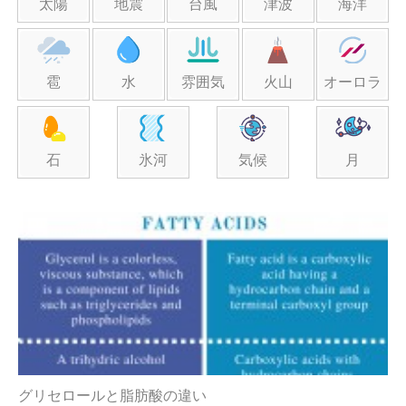
太陽
地震
台風
津波
海洋
雹
水
雰囲気
火山
オーロラ
石
氷河
気候
月
グリセロールと脂肪酸の違い