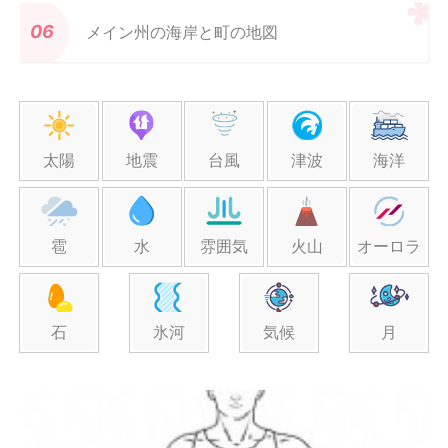
メイン州の海岸と町の地図
太陽
地震
台風
津波
海洋
雹
水
雰囲気
火山
オーロラ
石
氷河
気候
月