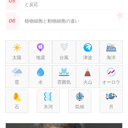
と反応
植物細胞と動物細胞の違い
太陽
地震
台風
津波
海洋
雹
水
雰囲気
火山
オーロラ
石
氷河
気候
月