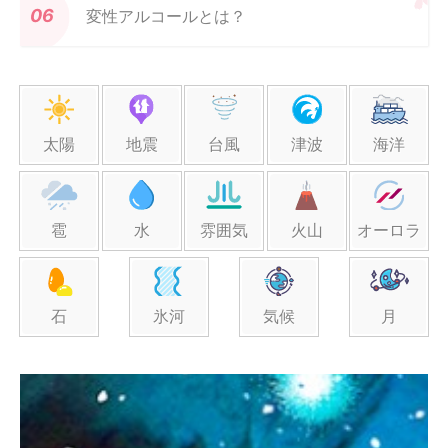
変性アルコールとは？
太陽
地震
台風
津波
海洋
雹
水
雰囲気
火山
オーロラ
石
氷河
気候
月