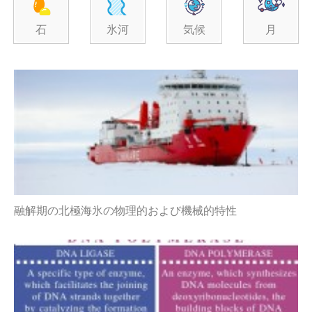
石
氷河
気候
月
融解期の北極海氷の物理的および機械的特性