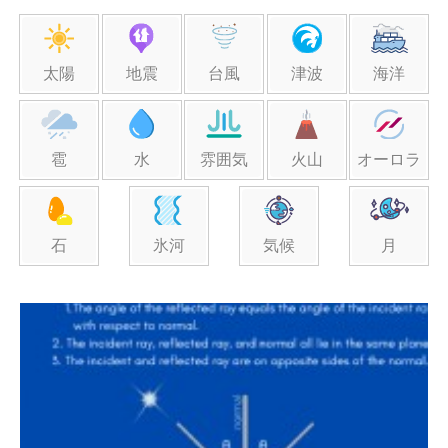
太陽
地震
台風
津波
海洋
雹
水
雰囲気
火山
オーロラ
石
氷河
気候
月