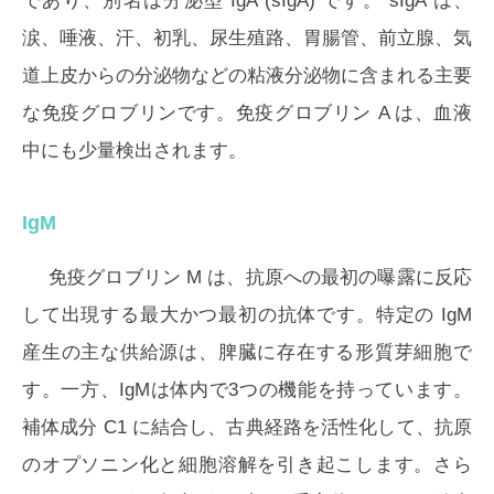
であり、別名は分泌型 IgA (sIgA) です。 sIgA は、
涙、唾液、汗、初乳、尿生殖路、胃腸管、前立腺、気
道上皮からの分泌物などの粘液分泌物に含まれる主要
な免疫グロブリンです。免疫グロブリン A は、血液
中にも少量検出されます。
IgM
免疫グロブリン M は、抗原への最初の曝露に反応
して出現する最大かつ最初の抗体です。特定の IgM
産生の主な供給源は、脾臓に存在する形質芽細胞で
す。一方、IgMは体内で3つの機能を持っています。
補体成分 C1 に結合し、古典経路を活性化して、抗原
のオプソニン化と細胞溶解を引き起こします。さら