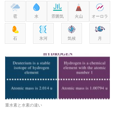
雹
水
雰囲気
火山
オーロラ
石
氷河
気候
月
重水素と水素の違い