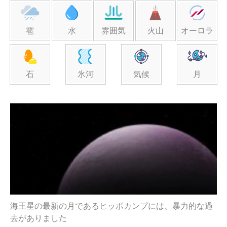
雹
水
雰囲気
火山
オーロラ
石
氷河
気候
月
海王星の最新の月であるヒッポカンプには、暴力的な過
去がありました