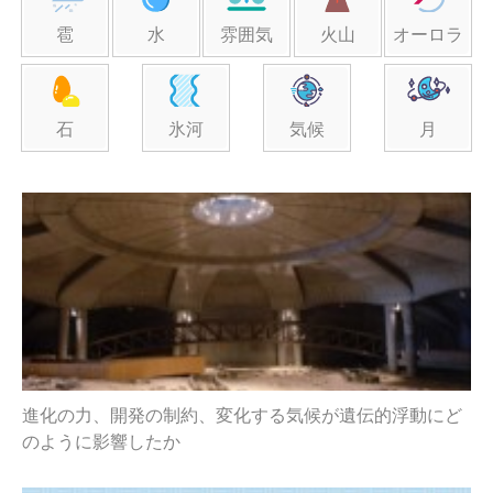
雹
水
雰囲気
火山
オーロラ
石
氷河
気候
月
進化の力、開発の制約、変化する気候が遺伝的浮動にど
のように影響したか