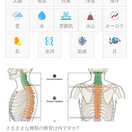
太陽
地震
台風
津波
海洋
雹
水
雰囲気
火山
オーロラ
石
氷河
気候
月
さまざまな種類の椎骨は何ですか?