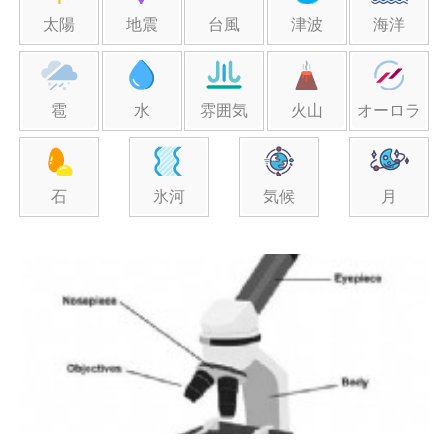
太陽
地震
台風
津波
海洋
雹
水
雰囲気
火山
オーロラ
石
氷河
気候
月