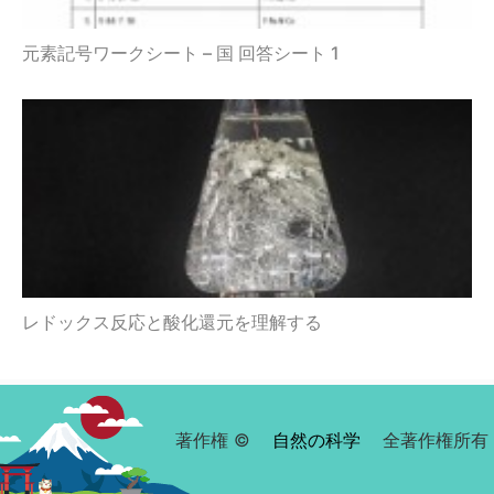
元素記号ワークシート – 国 回答シート 1
レドックス反応と酸化還元を理解する
著作権 ©
自然の科学
全著作権所有