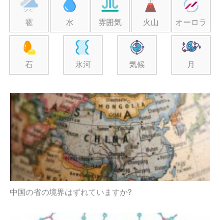
雹
水
雰囲気
火山
オーロラ
石
氷河
気候
月
中国の省の境界はずれていますか?