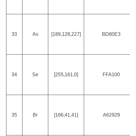
33
As
[189,128,227]
BD80E3
34
Se
[255,161,0]
FFA100
35
Br
[166,41,41]
A62929