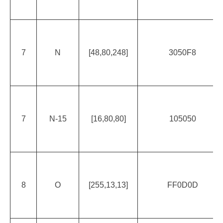
7
N
[48,80,248]
3050F8
7
N-15
[16,80,80]
105050
8
O
[255,13,​​13]
FF0D0D