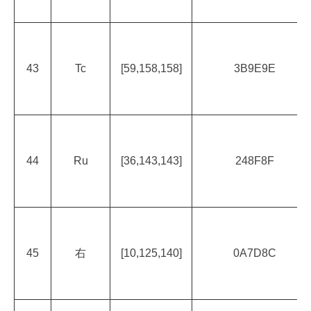
43
Tc
[59,158,158]
3B9E9E
44
Ru
[36,143,143]
248F8F
45
右
[10,125,140]
0A7D8C