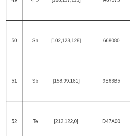
49
イン
[166,117,115]
A67573
50
Sn
[102,128,128]
668080
51
Sb
[158,99,181]
9E63B5
52
Te
[212,122,0]
D47A00