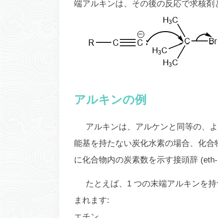
端アルキンは、その後の反応で求核剤
アルキンの例
アルキンは、アルケンと同等の、よ
能基を持たない炭化水素の場合、化合
に化合物内の炭素数を示す接頭辞 (eth-、pr
たとえば、1 つの末端アルキンを持
まれます:
エチン