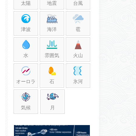
太陽
地震
台風
津波
海洋
雹
水
雰囲気
火山
オーロラ
石
氷河
気候
月