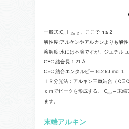
一般式:C
H
、ここで n ≥ 2
n
2n-2
酸性度:アルケンやアルカンよりも酸性
溶解度:水には不溶ですが、ジエチル 
CΞC 結合長:1.21 Å
CΞC 結合エンタルピー:812 kJ mol-1
ＩＲ分光法：アルキン三重結合（ＣΞ
ｃｍでピークを形成する。 C
– 末端
sp
ます。
末端アルキン