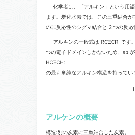
化学者は、「アルキン」という用語
ます。炭化水素では、この三重結合が
の非反応性のシグマ結合と 2 つの反
アルキンの一般式は RCΞCR' 
つの電子ドメインしかないため、
sp
が
HCΞCH:
の最も単純なアルキン構造を持ってい
アルケンの概要
構造:別の炭素に三重結合した炭素。