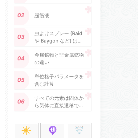
緩衝液
虫よけスプレー (Raid
や Baygon など) はど
のようにゴキブリを殺
金属鉱物と非金属鉱物
しますか?
の違い
単位格子パラメータを
含む計算
すべての元素は固体か
ら気体に直接遷移でき
ますか?