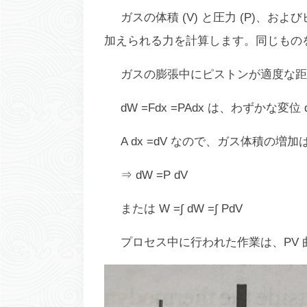
ガスの体積 (V) と圧力 (P)、お
加えられる力を計算します。同じものを計
ガスの膨張中にピストンが適度な距離
dW =Fdx =PAdx は、わずかな
A dx =dV なので、ガス体積の増加は
⇒ dW =P dV
または W =∫ dW =∫ PdV
プロセス中に行われた作業は、PV