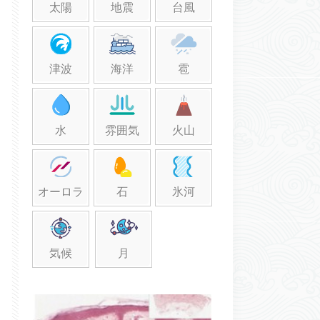
太陽
地震
台風
津波
海洋
雹
水
雰囲気
火山
オーロラ
石
氷河
気候
月