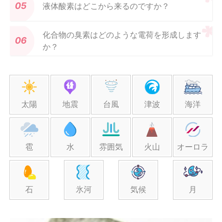
液体酸素はどこから来るのですか？
化合物の臭素はどのような電荷を形成します
か？
太陽
地震
台風
津波
海洋
雹
水
雰囲気
火山
オーロラ
石
氷河
気候
月